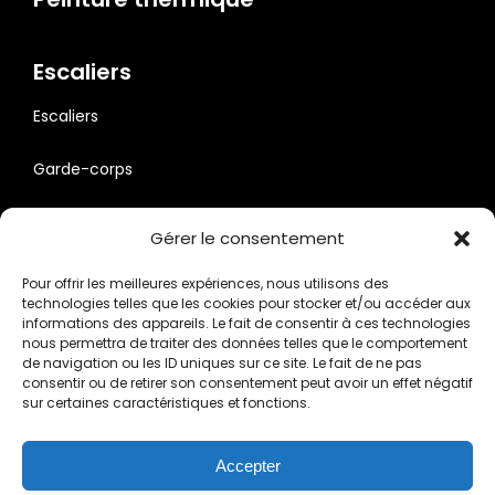
Escaliers
Escaliers
Garde-corps
Nous contacter
Gérer le consentement
Pour offrir les meilleures expériences, nous utilisons des
technologies telles que les cookies pour stocker et/ou accéder aux
06 65 71 34 25
informations des appareils. Le fait de consentir à ces technologies
nous permettra de traiter des données telles que le comportement
de navigation ou les ID uniques sur ce site. Le fait de ne pas
consentir ou de retirer son consentement peut avoir un effet négatif
sur certaines caractéristiques et fonctions.
Mentions légales
Accepter